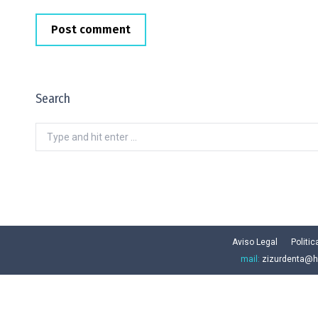
Post comment
Search
Search:
Aviso Legal
Politi
mail:
zizurdenta@h