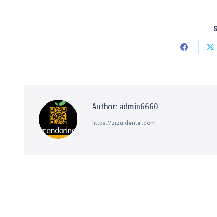
S
Share
S
on
o
Facebook
X
Author:
admin6660
https://zizurdental.com
Post
navigation