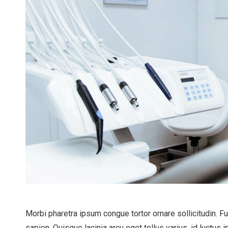
Morbi pharetra ipsum congue tortor ornare sollicitudin. F
sapien. Quisque lacinia arcu eget tellus varius, id luct